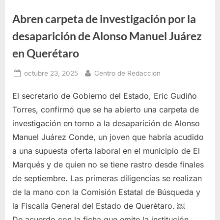
Abren carpeta de investigación por la
desaparición de Alonso Manuel Juárez
en Querétaro
Posted
By
octubre 23, 2025
Centro de Redaccion
on
El secretario de Gobierno del Estado, Eric Gudiño
Torres, confirmó que se ha abierto una carpeta de
investigación en torno a la desaparición de Alonso
Manuel Juárez Conde, un joven que habría acudido
a una supuesta oferta laboral en el municipio de El
Marqués y de quien no se tiene rastro desde finales
de septiembre. Las primeras diligencias se realizan
de la mano con la Comisión Estatal de Búsqueda y
la Fiscalía General del Estado de Querétaro. ￼
De acuerdo con la ficha que emite la institución