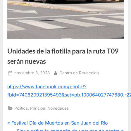
Unidades de la flotilla para la ruta T09
serán nuevas
Posted
By
noviembre 3, 2023
Centro de Redaccion
on
https://www.facebook.com/photo/?
fbid=740820921395493&set=pb.100064027747680.-
,
Politica
Princioal Novedades
Navegación
P
Festival Día de Muertos en San Juan del Río
r
N
Sigue activa la campaña de vacunación contra