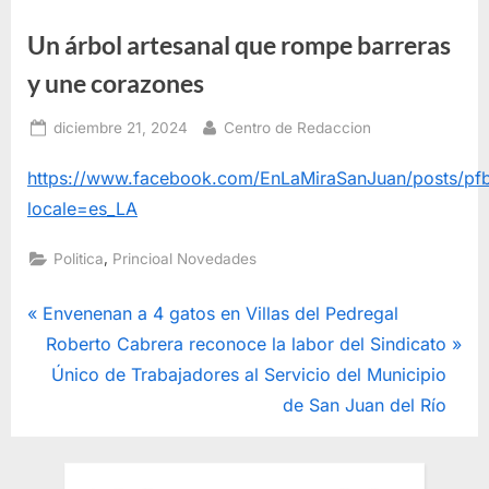
Un árbol artesanal que rompe barreras
y une corazones
Posted
By
diciembre 21, 2024
Centro de Redaccion
on
https://www.facebook.com/EnLaMiraSanJuan/posts
locale=es_LA
,
Politica
Princioal Novedades
Navegación
P
Envenenan a 4 gatos en Villas del Pedregal
r
N
Roberto Cabrera reconoce la labor del Sindicato
de
e
e
Único de Trabajadores al Servicio del Municipio
entradas
v
x
de San Juan del Río
i
t
o
P