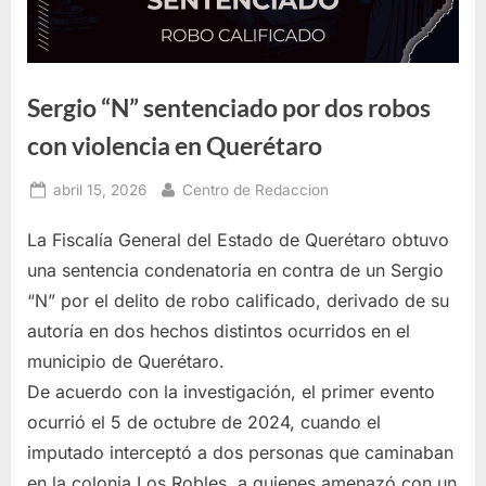
Sergio “N” sentenciado por dos robos
con violencia en Querétaro
Posted
By
abril 15, 2026
Centro de Redaccion
on
La Fiscalía General del Estado de Querétaro obtuvo
una sentencia condenatoria en contra de un Sergio
“N” por el delito de robo calificado, derivado de su
autoría en dos hechos distintos ocurridos en el
municipio de Querétaro.
De acuerdo con la investigación, el primer evento
ocurrió el 5 de octubre de 2024, cuando el
imputado interceptó a dos personas que caminaban
en la colonia Los Robles, a quienes amenazó con un