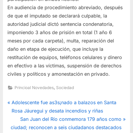
En audiencia de procedimiento abreviado, después
de que el imputado se declarará culpable, la
autoridad judicial dictó sentencia condenatoria,
imponiendo 3 años de prisión en total (1 año 6
meses por cada carpeta), multa, reparación del
daño en etapa de ejecución, que incluye la
restitución de equipos, teléfonos celulares y dinero
en efectivo a las víctimas, suspensión de derechos
civiles y políticos y amonestación en privado.
,
Princioal Novedades
Sociedad
Navegación
P
Adolescente fue as3s¡nado a balazos en Santa
r
Rosa Jáuregui y desata incendios y riñas
de
e
N
San Juan del Río conmemora 179 años como
entradas
v
e
ciudad; reconocen a seis ciudadanos destacados