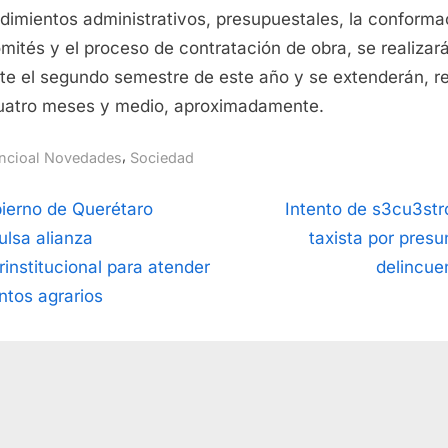
dimientos administrativos, presupuestales, la conforma
mités y el proceso de contratación de obra, se realizar
te el segundo semestre de este año y se extenderán, ref
uatro meses y medio, aproximadamente.
,
incioal Novedades
Sociedad
vegación
N
ierno de Querétaro
Intento de s3cu3str
e
ulsa alianza
taxista por presu
x
erinstitucional para atender
delincue
t
ntos agrarios
radas
P
o
s
t
:
Copyright © 2026 .
Powered by
PressBook WordPress theme