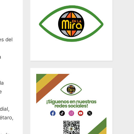
es del
a
la
e
ial,
étaro,