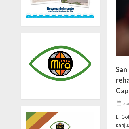
San 
reha
Capi
Po
abr
on
El Go
sanju