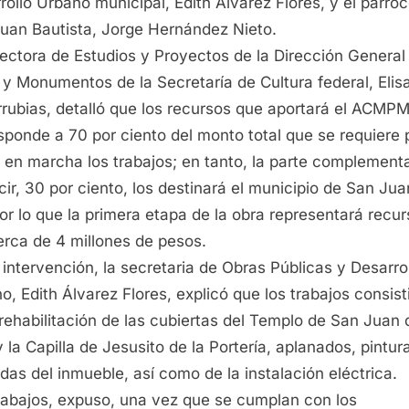
rollo Urbano municipal, Edith Álvarez Flores, y el párro
uan Bautista, Jorge Hernández Nieto.
rectora de Estudios y Proyectos de la Dirección General
s y Monumentos de la Secretaría de Cultura federal, Elis
rubias, detalló que los recursos que aportará el ACMP
sponde a 70 por ciento del monto total que se requiere 
 en marcha los trabajos; en tanto, la parte complementa
cir, 30 por ciento, los destinará el municipio de San Jua
por lo que la primera etapa de la obra representará recu
erca de 4 millones de pesos.
 intervención, la secretaria de Obras Públicas y Desarro
o, Edith Álvarez Flores, explicó que los trabajos consist
 rehabilitación de las cubiertas del Templo de San Juan 
y la Capilla de Jesusito de la Portería, aplanados, pintur
das del inmueble, así como de la instalación eléctrica.
rabajos, expuso, una vez que se cumplan con los