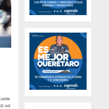
lcalde
50 mil