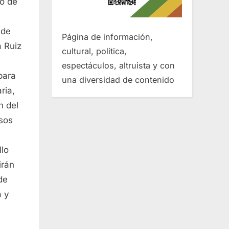
co de
 de
Página de información,
a Ruiz
cultural, política,
M
espectáculos, altruista y con
para
una diversidad de contenido
ria,
n del
rsos
llo
irán
de
a y