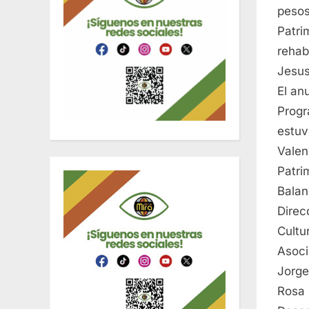
pesos
Patri
rehab
Jesus
El an
Progr
estuv
Valen
Patri
Balan
Direc
Cultu
Asoci
Jorge
Rosa 