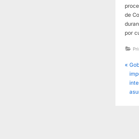
proce
de Co
duran
por c
Pr
Na
P
Gob
r
imp
de
e
int
v
asu
ent
i
o
u
s
P