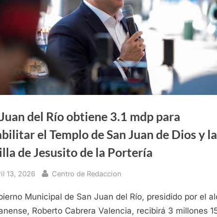
Juan del Río obtiene 3.1 mdp para
bilitar el Templo de San Juan de Dios y la
lla de Jesusito de la Portería
sted
By
il 13, 2026
Centro de Redaccion
bierno Municipal de San Juan del Río, presidido por el a
anense, Roberto Cabrera Valencia, recibirá 3 millones 1