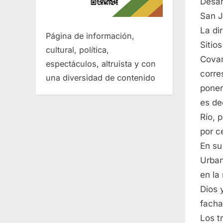
Desar
San J
La di
Página de información,
Sitio
cultural, política,
Covar
espectáculos, altruista y con
corre
una diversidad de contenido
poner
es de
Río, 
por c
En su
Urban
en la
Dios 
facha
Los t