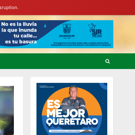
sruption.
Toggle
search
form