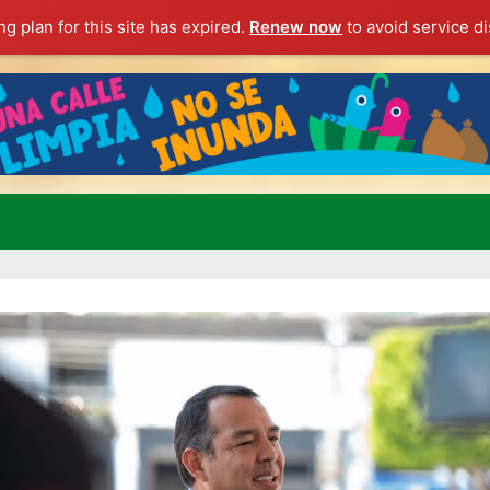
g plan for this site has expired.
Renew now
to avoid service di