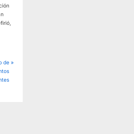
ción
án
irió,
o de
ntos
ntes