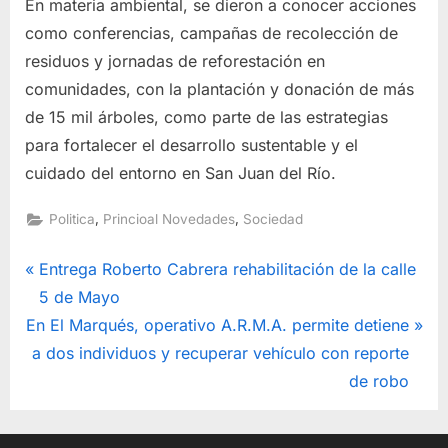
En materia ambiental, se dieron a conocer acciones
como conferencias, campañas de recolección de
residuos y jornadas de reforestación en
comunidades, con la plantación y donación de más
de 15 mil árboles, como parte de las estrategias
para fortalecer el desarrollo sustentable y el
cuidado del entorno en San Juan del Río.
,
,
Politica
Princioal Novedades
Sociedad
Navegación
P
Entrega Roberto Cabrera rehabilitación de la calle
r
5 de Mayo
de
N
e
En El Marqués, operativo A.R.M.A. permite detiene
entradas
e
v
a dos individuos y recuperar vehículo con reporte
x
i
de robo
t
o
P
u