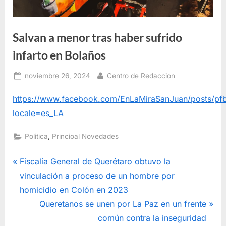
Salvan a menor tras haber sufrido
infarto en Bolaños
Posted
By
noviembre 26, 2024
Centro de Redaccion
on
https://www.facebook.com/EnLaMiraSanJuan/post
locale=es_LA
,
Politica
Princioal Novedades
Navegación
P
Fiscalía General de Querétaro obtuvo la
r
vinculación a proceso de un hombre por
de
e
homicidio en Colón en 2023
entradas
v
N
Queretanos se unen por La Paz en un frente
i
e
común contra la inseguridad