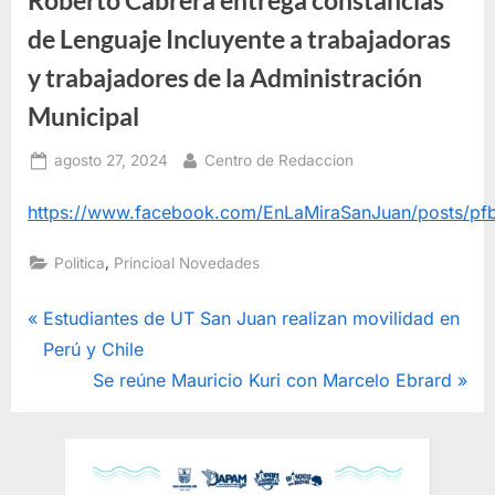
de Lenguaje Incluyente a trabajadoras
y trabajadores de la Administración
Municipal
Posted
By
agosto 27, 2024
Centro de Redaccion
on
https://www.facebook.com/EnLaMiraSanJuan/posts
,
Politica
Princioal Novedades
Navegación
P
Estudiantes de UT San Juan realizan movilidad en
r
Perú y Chile
de
e
N
Se reúne Mauricio Kuri con Marcelo Ebrard
entradas
v
e
i
x
o
t