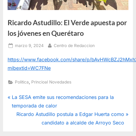
Ricardo Astudillo: El Verde apuesta por
los jóvenes en Querétaro
Posted
By
marzo 9, 2024
Centro de Redaccion
on
https://www.facebook.com/share/p/bAvHWcBZJ2hMxh
mibextid=WC7FNe
,
Politica
Princioal Novedades
Navegación
P
La SESA emite sus recomendaciones para la
r
temporada de calor
de
e
N
Ricardo Astudillo postula a Edgar Huerta como
entradas
v
e
candidato a alcalde de Arroyo Seco
i
x