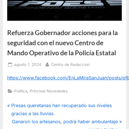
Refuerza Gobernador acciones para la
seguridad con el nuevo Centro de
Mando Operativo de la Policía Estatal
Posted
By
agosto 1, 2024
Centro de Redaccion
on
https://www.facebook.com/EnLaMiraSanJuan/post
,
Politica
Princioal Novedades
Navegación
P
Presas queretanas han recuperado sus niveles
r
gracias a las lluvias
de
e
N
Ganaron los artesanos, podrá haber ambulantaje