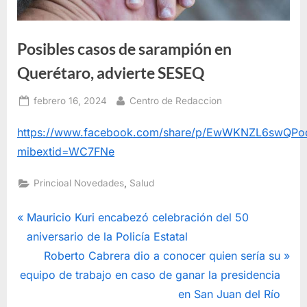
Posibles casos de sarampión en
Querétaro, advierte SESEQ
Posted
By
febrero 16, 2024
Centro de Redaccion
on
https://www.facebook.com/share/p/EwWKNZL6swQPo
mibextid=WC7FNe
,
Princioal Novedades
Salud
Navegación
P
Mauricio Kuri encabezó celebración del 50
r
aniversario de la Policía Estatal
de
e
N
Roberto Cabrera dio a conocer quien sería su
entradas
v
e
equipo de trabajo en caso de ganar la presidencia
i
x
en San Juan del Río