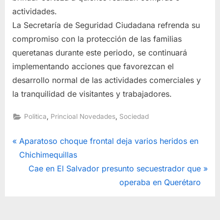
actividades.
La Secretaría de Seguridad Ciudadana refrenda su
compromiso con la protección de las familias
queretanas durante este periodo, se continuará
implementando acciones que favorezcan el
desarrollo normal de las actividades comerciales y
la tranquilidad de visitantes y trabajadores.
,
,
Politica
Princioal Novedades
Sociedad
Navegación
P
Aparatoso choque frontal deja varios heridos en
r
Chichimequillas
de
e
N
Cae en El Salvador presunto secuestrador que
entradas
v
e
operaba en Querétaro
i
x
o
t