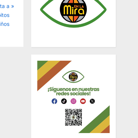
ta a
itos
iños