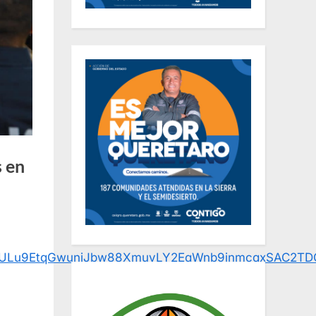
s en
id0NULu9EtqGwunjJbw88XmuvLY2EqWnb9jnmcqxSAC2TD