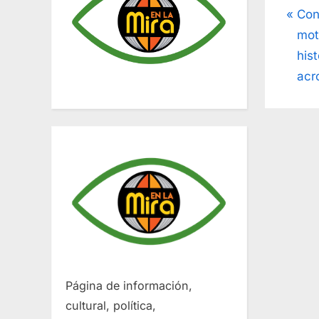
Na
P
Con
r
mot
de
e
hist
v
acr
ent
i
o
u
s
P
o
s
t
:
Página de información,
cultural, política,