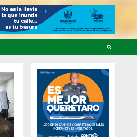
Toggle
search
form