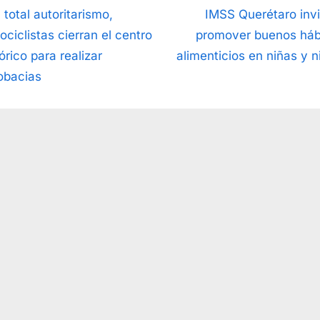
vegación
N
 total autoritarismo,
IMSS Querétaro invi
e
ociclistas cierran el centro
promover buenos háb
x
órico para realizar
alimenticios en niñas y n
t
obacias
radas
P
o
s
t
: