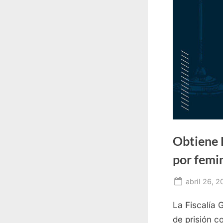
Obtiene 
por femi
Posted
abril 26, 
on
La Fiscalía 
de prisión co