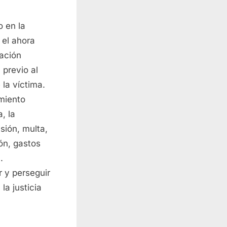
o en la
 el ahora
lación
 previo al
 la víctima.
imiento
, la
sión, multa,
ón, gastos
.
r y perseguir
la justicia