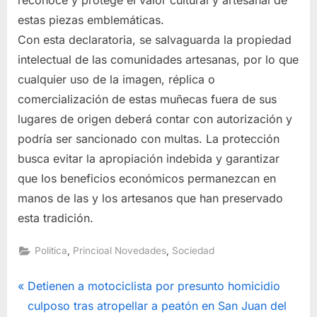
reconoce y protege el valor cultural y artesanal de
estas piezas emblemáticas.
Con esta declaratoria, se salvaguarda la propiedad
intelectual de las comunidades artesanas, por lo que
cualquier uso de la imagen, réplica o
comercialización de estas muñecas fuera de sus
lugares de origen deberá contar con autorización y
podría ser sancionado con multas. La protección
busca evitar la apropiación indebida y garantizar
que los beneficios económicos permanezcan en
manos de las y los artesanos que han preservado
esta tradición.
,
,
Politica
Princioal Novedades
Sociedad
Navegación
P
Detienen a motociclista por presunto homicidio
r
culposo tras atropellar a peatón en San Juan del