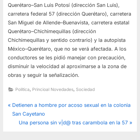
Querétaro–San Luis Potosí (dirección San Luis),
carretera federal 57 (dirección Querétaro), carretera
San Miguel de Allende–Buenavista, carretera estatal
Querétaro–Chichimequillas (dirección
Chichimequillas y sentido contrario) y la autopista
México–Querétaro, que no se verá afectada. A los
conductores se les pidió manejar con precaución,
disminuir la velocidad al aproximarse a la zona de
obras y seguir la señalización.
,
,
Politica
Princioal Novedades
Sociedad
Navegación
P
Detienen a hombre por acoso sexual en la colonia
r
San Cayetano
de
e
N
Una persona sin v|d@ tras carambola en la 57
entradas
v
e
i
x