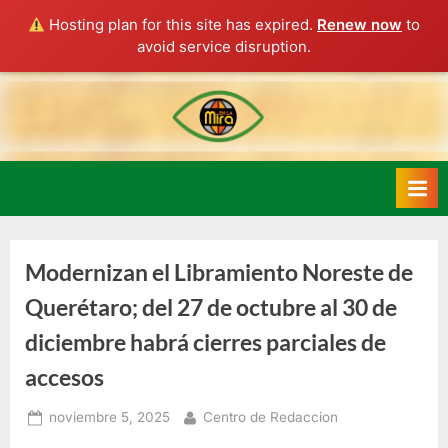
Hosting plan for this site has expired.
Renew now
to
avoid service disruption.
Skip
to
content
Modernizan el Libramiento Noreste de
Querétaro; del 27 de octubre al 30 de
diciembre habrá cierres parciales de
accesos
Posted
By
noviembre 5, 2025
Centro de Redaccion
on