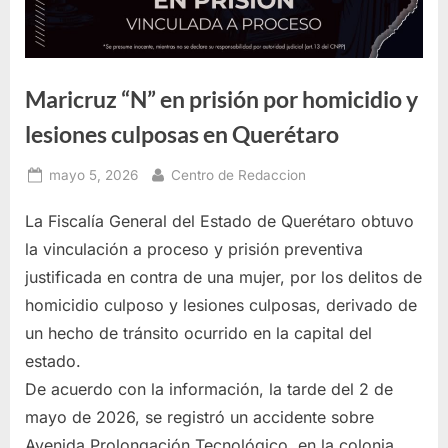
Maricruz “N” en prisión por homicidio y
lesiones culposas en Querétaro
Posted
By
mayo 5, 2026
Centro de Redaccion
on
La Fiscalía General del Estado de Querétaro obtuvo
la vinculación a proceso y prisión preventiva
justificada en contra de una mujer, por los delitos de
homicidio culposo y lesiones culposas, derivado de
un hecho de tránsito ocurrido en la capital del
estado.
De acuerdo con la información, la tarde del 2 de
mayo de 2026, se registró un accidente sobre
Avenida Prolongación Tecnológico, en la colonia