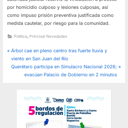
por homicidio culposo y lesiones culposas, así
como impuso prisión preventiva justificada como
medida cautelar, por riesgo para la comunidad.
,
Politica
Princioal Novedades
Navegación
P
Árbol cae en pleno centro tras fuerte lluvia y
r
viento en San Juan del Río
de
e
N
Querétaro participa en Simulacro Nacional 2026;
entradas
v
e
evacúan Palacio de Gobierno en 2 minutos
i
x
o
t
u
P
s
o
P
s
o
t