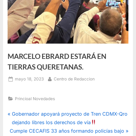
MARCELO EBRARD ESTARÁ EN
TIERRAS QUERETANAS.
Posted
By
mayo 18, 2023
Centro de Redaccion
on
Princioal Novedades
Navegación
P
Gobernador apoyará proyecto de Tren CDMX-Qro
r
dejando libres los derechos de vía
de
N
e
Cumple CECAFIS 33 años formando policías bajo