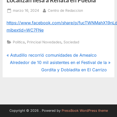
Posted
By
marzo 16, 2024
Centro de Redaccion
on
https://www.facebook.com/share/p/fucTWNMahX19nLd
mibextid=WC7FNe
,
,
Politica
Princioal Novedades
Sociedad
Navegación
P
Astudillo recorrió comunidades de Amealco
N
r
Alrededor de 10 mil asistentes en el Festival de la
de
e
e
Gordita y Dobladita en El Carrizo
entradas
x
v
t
i
P
o
o
u
s
s
Copyright © 2026 .
Powered by
PressBook WordPress theme
t
P