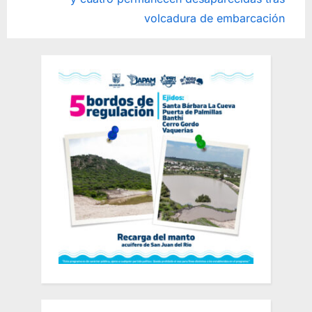
entradas
x
i
volcadura de embarcación
t
o
P
u
o
s
s
P
t
o
:
s
t
: