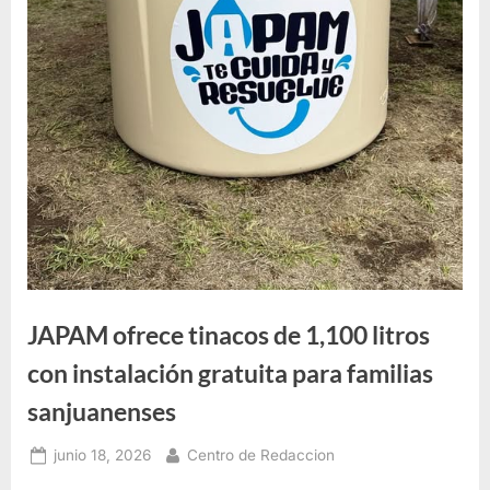
JAPAM ofrece tinacos de 1,100 litros
con instalación gratuita para familias
sanjuanenses
Posted
By
junio 18, 2026
Centro de Redaccion
on