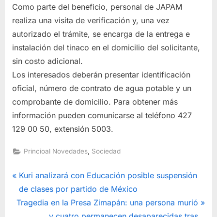
Como parte del beneficio, personal de JAPAM
realiza una visita de verificación y, una vez
autorizado el trámite, se encarga de la entrega e
instalación del tinaco en el domicilio del solicitante,
sin costo adicional.
Los interesados deberán presentar identificación
oficial, número de contrato de agua potable y un
comprobante de domicilio. Para obtener más
información pueden comunicarse al teléfono 427
129 00 50, extensión 5003.
,
Princioal Novedades
Sociedad
Navegación
P
Kuri analizará con Educación posible suspensión
r
de clases por partido de México
de
N
e
Tragedia en la Presa Zimapán: una persona murió
e
v
y cuatro permanecen desaparecidas tras