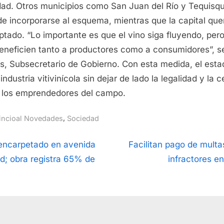
dad. Otros municipios como San Juan del Río y Tequisq
e incorporarse al esquema, mientras que la capital qu
ptado. “Lo importante es que el vino siga fluyendo, per
eneficien tanto a productores como a consumidores”, s
s, Subsecretario de Gobierno. Con esta medida, el est
 industria vitivinícola sin dejar de lado la legalidad y la 
a los emprendedores del campo.
,
incioal Novedades
Sociedad
ción
N
encarpetado en avenida
Facilitan pago de multas
e
d; obra registra 65% de
infractores e
x
t
as
P
o