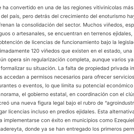
 ha convertido en una de las regiones vitivinícolas más
del país, pero detrás del crecimiento del enoturismo ha
frenan la consolidación del sector. Muchos viñedos, es
guos o artesanales, se encuentran en terrenos ejidales,
obtención de licencias de funcionamiento bajo la legisla
ximadamente 120 viñedos que existen en el estado, una 
ún opera sin regularización completa, aunque varios ya
 formalizar su situación. La falta de propiedad privada 
os accedan a permisos necesarios para ofrecer servici
urantes o eventos, lo que limita su potencial económico y
norama, el gobierno estatal, en coordinación con el clú
 creó una nueva figura legal bajo el rubro de “agroindustr
ar licencias incluso en predios ejidales. Esta alternativa
 implementarse con éxito en municipios como Ezequiel
adereyta, donde ya se han entregado los primeros perm