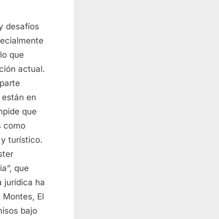
y desafíos
pecialmente
 lo que
ción actual.
parte
 están en
impide que
os como
 turístico.
ster
ia”, que
 jurídica ha
 Montes, El
isos bajo