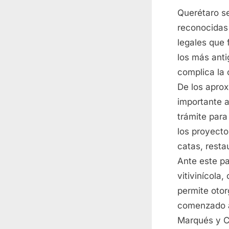
on
Querétaro se
reconocidas 
legales que 
los más anti
complica la 
De los apro
importante a
trámite para
los proyect
catas, resta
Ante este pa
vitivinícola,
permite otorg
comenzado a
Marqués y C