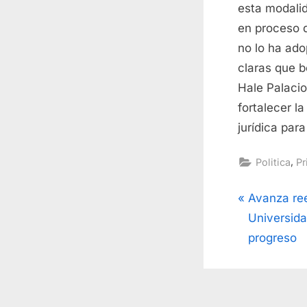
esta modali
en proceso d
no lo ha ado
claras que b
Hale Palacio
fortalecer la
jurídica par
,
Politica
Pr
Navega
P
Avanza re
r
Universida
de
e
progreso
v
entrad
i
o