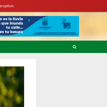
sruption.
Toggle
search
form