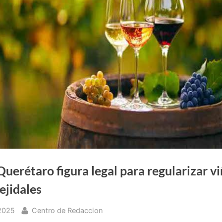
uerétaro figura legal para regularizar v
ejidales
By
2025
Centro de Redaccion