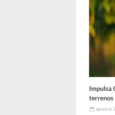
Impulsa Q
terrenos 
Posted
agosto 8, 