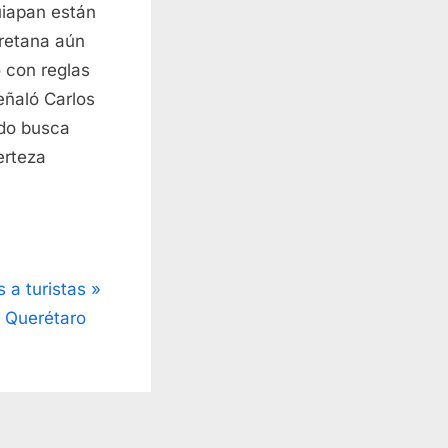
uiapan están
eretana aún
o con reglas
eñaló Carlos
ado busca
certeza
 a turistas
n Querétaro