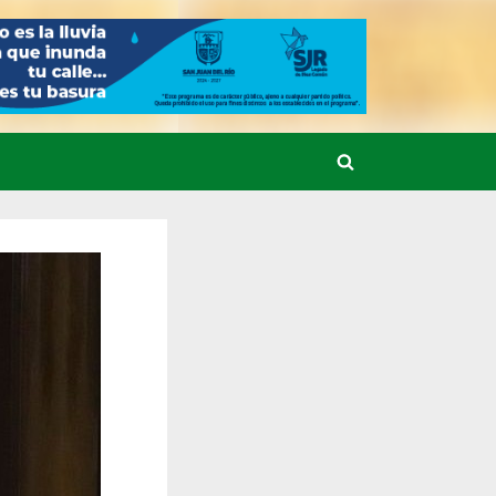
Toggle
search
form