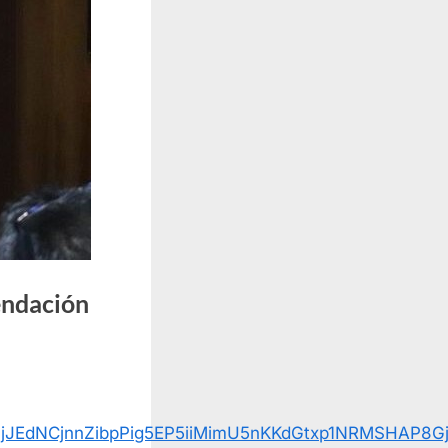
endación
V7jJEdNCjnnZibpPig5EP5iiMimU5nKKdGtxp1NRMSHAP8Gj