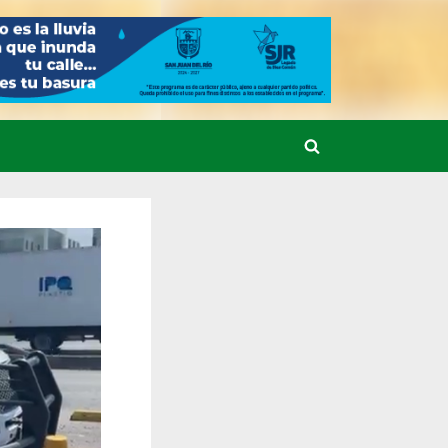
Toggle
search
form