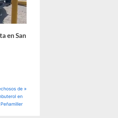
ta en San
echosos de
nbuterol en
Peñamiller