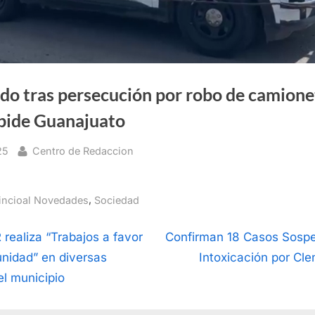
ido tras persecución por robo de camione
rbide Guanajuato
By
25
Centro de Redaccion
,
incioal Novedades
Sociedad
ción
N
ealiza “Trabajos a favor
Confirman 18 Casos Sosp
e
nidad” en diversas
Intoxicación por Cle
x
el municipio
t
as