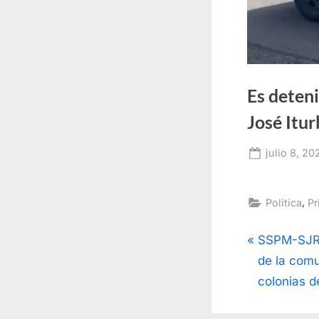
Es deten
José Itu
Posted
julio 8, 20
on
,
Politica
Pr
Navega
P
SSPM-SJR r
r
de la comu
de
e
colonias d
v
entrad