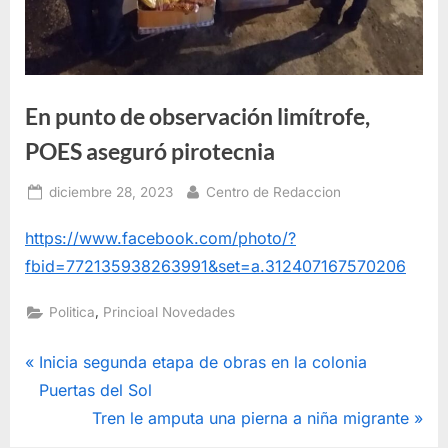
En punto de observación limítrofe,
POES aseguró pirotecnia
Posted
By
diciembre 28, 2023
Centro de Redaccion
on
https://www.facebook.com/photo/?
fbid=772135938263991&set=a.312407167570206
,
Politica
Princioal Novedades
Navegación
P
Inicia segunda etapa de obras en la colonia
r
Puertas del Sol
de
e
N
Tren le amputa una pierna a niña migrante
v
e