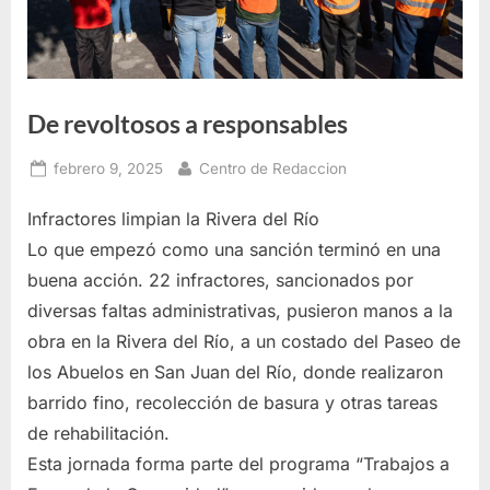
De revoltosos a responsables
Posted
By
febrero 9, 2025
Centro de Redaccion
on
Infractores limpian la Rivera del Río
Lo que empezó como una sanción terminó en una
buena acción. 22 infractores, sancionados por
diversas faltas administrativas, pusieron manos a la
obra en la Rivera del Río, a un costado del Paseo de
los Abuelos en San Juan del Río, donde realizaron
barrido fino, recolección de basura y otras tareas
de rehabilitación.
Esta jornada forma parte del programa “Trabajos a