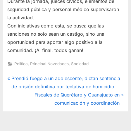
Durante la jornada, jueces cívicos, elementos de
seguridad pública y personal médico supervisaron
la actividad.
Con iniciativas como esta, se busca que las
sanciones no solo sean un castigo, sino una
oportunidad para aportar algo positivo a la
comunidad. ¡Al final, todos ganan!
,
,
Politica
Princioal Novedades
Sociedad
Navegación
P
Prendió fuego a un adolescente; dictan sentencia
r
de prisión definitiva por tentativa de homicidio
de
e
N
Fiscales de Querétaro y Guanajuato en
entradas
v
e
comunicación y coordinación
i
x
o
t
u
P