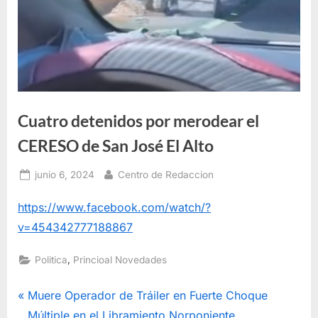
Cuatro detenidos por merodear el
CERESO de San José El Alto
Posted
By
junio 6, 2024
Centro de Redaccion
on
https://www.facebook.com/watch/?
v=454342777188867
,
Politica
Princioal Novedades
Navegación
P
Muere Operador de Tráiler en Fuerte Choque
r
Múltiple en el Libramiento Norponiente