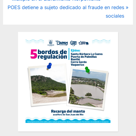
de
N
e
POES detiene a sujeto dedicado al fraude en redes
entradas
e
v
sociales
x
i
t
o
P
u
o
s
s
P
t
o
:
s
t
: