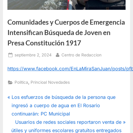
Comunidades y Cuerpos de Emergencia
Intensifican Búsqueda de Joven en
Presa Constitución 1917
Posted
By
septiembre 2, 2024
Centro de Redaccion
on
https://www.facebook.com/EnLaMiraSanJuan/posts
,
Politica
Princioal Novedades
Navegación
P
Los esfuerzos de búsqueda de la persona que
r
ingresó a cuerpo de agua en El Rosario
de
e
continuarán: PC Municipal
entradas
v
N
Usuarios de redes sociales reportaron venta de
i
e
útiles y uniformes escolares gratuitos entregados