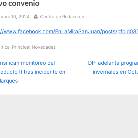
vo convenio
sted
By
tubre 10, 2024
Centro de Redaccion
s://www.facebook.com/EnLaMiraSanJuan/posts/pf
,
itica
Princioal Novedades
vegación
N
ensifican monitoreo del
DIF adelanta progr
e
educto II tras incidente en
invernales en Oct
x
Marqués
t
radas
P
o
s
t
: