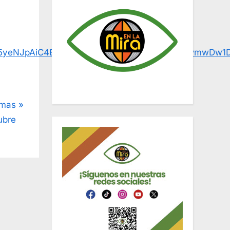
bid035yeNJpAiC4E9F3NvuEJ8x6BwPF4SiMF15YwwmwDw
amas
ubre