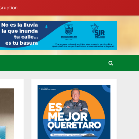
sruption.
Toggle
search
form