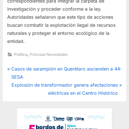
correspondientes para integrar la carpeta de
investigación y proceder conforme a la ley.
Autoridades señalaron que este tipo de acciones
buscan combatir la explotación ilegal de recursos
naturales y proteger el entorno ecológico de la
entidad.
,
Politica
Princioal Novedades
Navegación
P
Casos de sarampión en Querétaro ascienden a 44:
r
SESA
de
e
N
Explosión de transformador genera afectaciones
entradas
v
e
eléctricas en el Centro Histórico
i
x
o
t
u
P
s
o