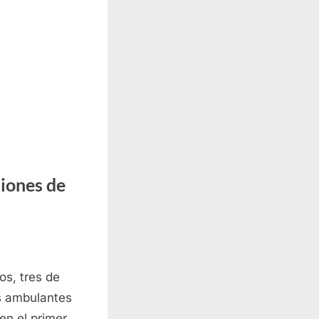
siones de
os, tres de
os ambulantes
en el primer