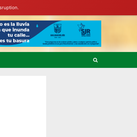
sruption.
Toggle
search
form