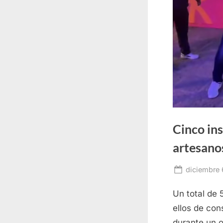
Cinco in
artesano
Posted
diciembre 
on
Un total de 
ellos de con
durante un o