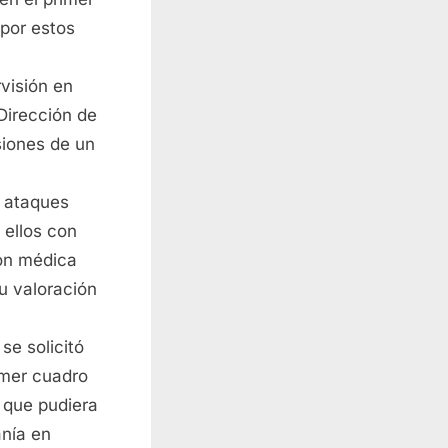
 por estos
visión en
 Dirección de
siones de un
n ataques
 ellos con
ión médica
u valoración
se solicitó
rimer cuadro
a que pudiera
anía en