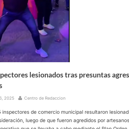
spectores lesionados tras presuntas agre
s
By
6, 2025
Centro de Redaccion
5 inspectores de comercio municipal resultaron lesionad
sideración, luego de que fueron agredidos por artesan
perativo que se llevaba a cabo mediante el Plan Orden 