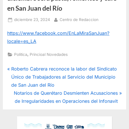
en San Juan del Río
Posted
By
diciembre 23, 2024
Centro de Redaccion
on
https://www.facebook.com/EnLaMiraSanJuan?
locale=es_LA
,
Politica
Princioal Novedades
Navegación
P
Roberto Cabrera reconoce la labor del Sindicato
r
Único de Trabajadores al Servicio del Municipio
de
e
de San Juan del Río
entradas
v
N
Notarios de Querétaro Desmienten Acusaciones
i
e
de Irregularidades en Operaciones del Infonavit
o
x
u
t
s
P