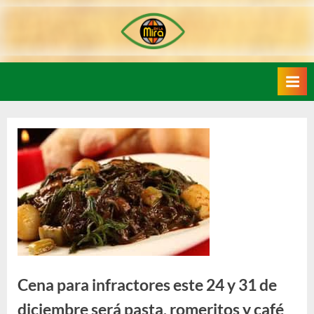
Skip
to
content
Cena para infractores este 24 y 31 de
diciembre será pasta, romeritos y café