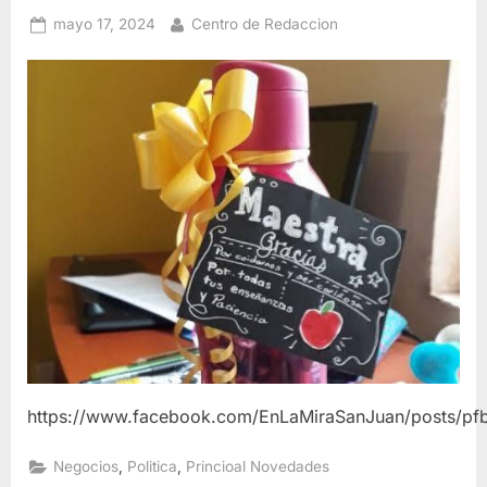
Posted
By
mayo 17, 2024
Centro de Redaccion
on
https://www.facebook.com/EnLaMiraSanJuan/pos
,
,
Negocios
Politica
Princioal Novedades