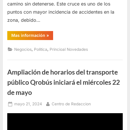
camino sin detenerse. Este cruce es uno de los
puntos con mayor incidencia de accidentes en la
zona, debido…
“Conductor
Mas información
»
ignora
luz
roja
,
,
Negocios
Politica
Princioal Novedades
y
pone
en
riesgo
la
Ampliación de horarios del transporte
seguridad
vial
en
público Qrobús iniciará el miércoles 22
Avenida
Central”
de mayo
Posted
By
mayo 21, 2024
Centro de Redaccion
on