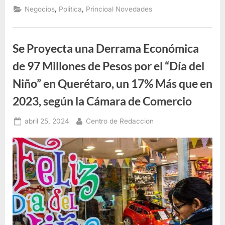
,
,
Negocios
Politica
Princioal Novedades
Se Proyecta una Derrama Económica
de 97 Millones de Pesos por el “Día del
Niño” en Querétaro, un 17% Más que en
2023, según la Cámara de Comercio
Posted
By
abril 25, 2024
Centro de Redaccion
on