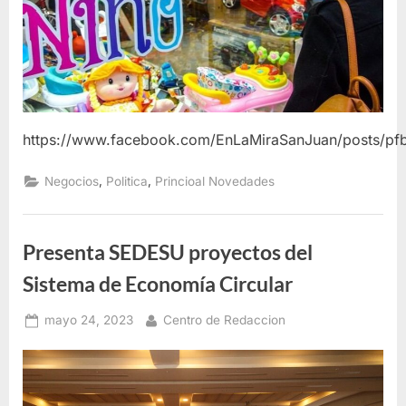
https://www.facebook.com/EnLaMiraSanJuan/post
,
,
Negocios
Politica
Princioal Novedades
Presenta SEDESU proyectos del
Sistema de Economía Circular
Posted
By
mayo 24, 2023
Centro de Redaccion
on