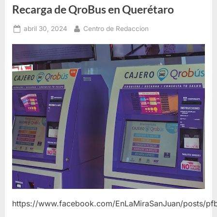
Recarga de QroBus en Querétaro
Posted
By
abril 30, 2024
Centro de Redaccion
on
https://www.facebook.com/EnLaMiraSanJuan/posts