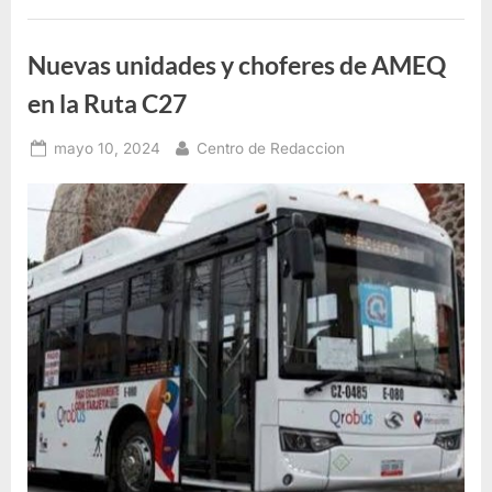
Nuevas unidades y choferes de AMEQ
en la Ruta C27
Posted
By
mayo 10, 2024
Centro de Redaccion
on