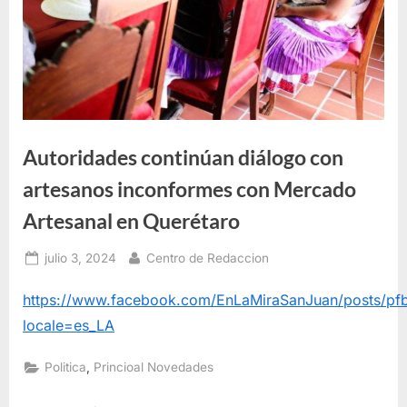
Autoridades continúan diálogo con
artesanos inconformes con Mercado
Artesanal en Querétaro
Posted
By
julio 3, 2024
Centro de Redaccion
on
https://www.facebook.com/EnLaMiraSanJuan/posts/
locale=es_LA
,
Politica
Princioal Novedades