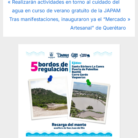
Navegación
P
Realizarán actividades en torno al cuidado del
r
agua en curso de verano gratuito de la JAPAM
de
N
e
Tras manifestaciones, inauguraron ya el “Mercado
entradas
e
v
Artesanal” de Querétaro
x
i
t
o
P
u
o
s
s
P
t
o
:
s
t
: