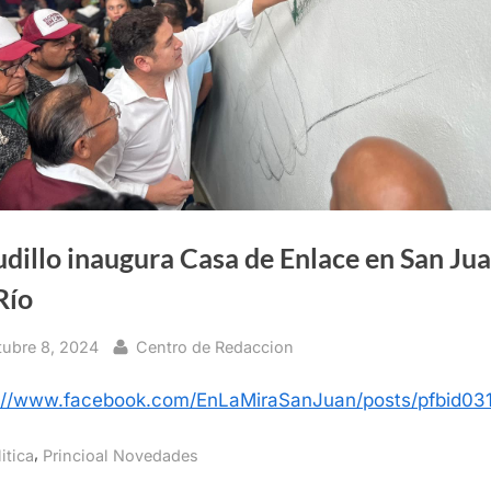
dillo inaugura Casa de Enlace en San Ju
Río
sted
By
tubre 8, 2024
Centro de Redaccion
s://www.facebook.com/EnLaMiraSanJuan/posts/pfbi
,
itica
Princioal Novedades