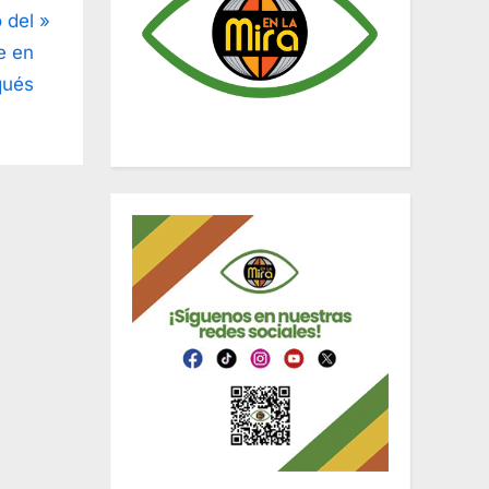
 del
e en
qués