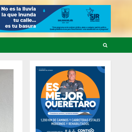
Toggle
search
form