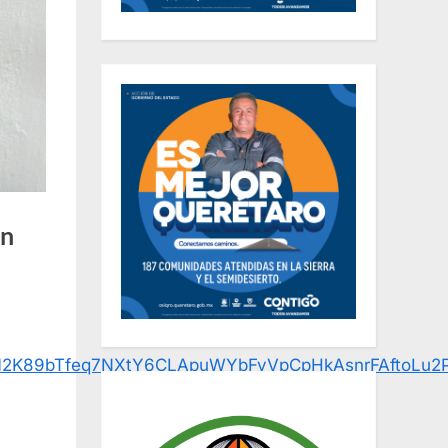
an
d0312K89bTfeq7NXtY6CLApuWYbFyVpCpHkAsnrFAftoLu