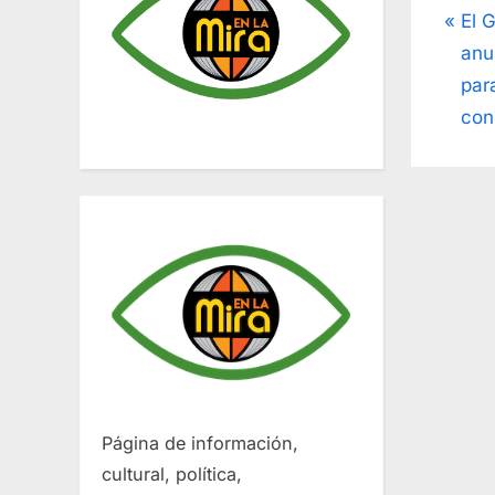
Na
P
El 
r
anu
de
e
par
v
con
ent
i
o
u
s
P
o
s
t
:
Página de información,
cultural, política,