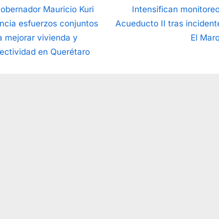
vegación
N
Gobernador Mauricio Kuri
Intensifican monitoreo
e
ncia esfuerzos conjuntos
Acueducto II tras incident
x
a mejorar vivienda y
El Mar
t
ectividad en Querétaro
radas
P
o
s
t
: