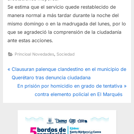
Se estima que el servicio quede restablecido de
manera normal a más tardar durante la noche del
mismo domingo o en la madrugada del lunes, por lo
que se agradeció la comprensión de la ciudadanía
ante estas acciones.
,
Princioal Novedades
Sociedad
Navegación
P
Clausuran palenque clandestino en el municipio de
r
Querétaro tras denuncia ciudadana
de
e
N
En prisión por homicidio en grado de tentativa
entradas
v
e
contra elemento policial en El Marqués
i
x
o
t
u
P
s
o