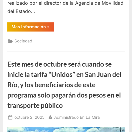
realizado por el director de la Agencia de Movilidad
del Estado…
“A
Mas información
»
partir
del
próximo
Sociedad
25
de
octubre,
entrará
en
Este mes de octubre será cuando se
vigor
la
Tarifa
inicie la tarifa “Unidos” en San Juan del
Unidos
de
Río, y los beneficiarios de este
2
pesos
para
programa solo pagarán dos pesos en el
el
transporte
transporte público
público
en
la
Posted
By
zona
octubre 2, 2025
Administrado En La Mira
urbana
on
de
San