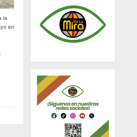
 la
oyo en
s