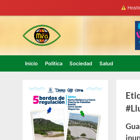
Hostin
Skip
to
content
Inicio
Politica
Sociedad
Salud
Eti
#Ll
Guar
inu