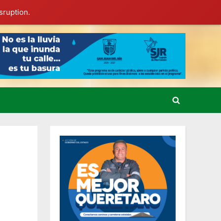
sruption.
Toggle
search
form