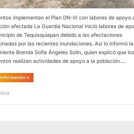
ntos implementan el Plan DN-III con labores de apoyo a
ción afectada La Guardia Nacional inició labores de ap
nicipio de Tequisquiapan debido a las afectaciones
onadas por las recientes inundaciones. Así lo informó la
niente Brenda Sofía Ángeles Solín, quien explicó que lo
ntos realizan actividades de apoyo a la población….
“Guardia
información
»
Nacional
activa
Plan
itica
DN-
III
por
inundaciones
en
Tequisquiapan”