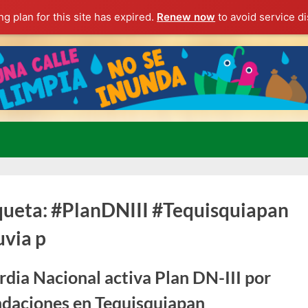
g plan for this site has expired.
Renew now
to avoid service di
queta:
#PlanDNIII #Tequisquiapan
uvia p
dia Nacional activa Plan DN-III por
ndaciones en Tequisquiapan