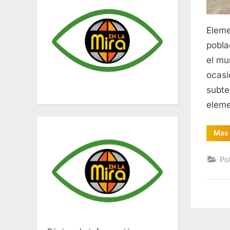
Eleme
pobla
el mu
ocasi
subte
eleme
Mas 
Pol