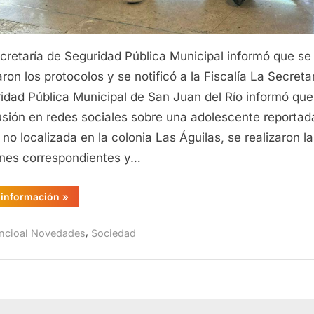
cretaría de Seguridad Pública Municipal informó que se
aron los protocolos y se notificó a la Fiscalía La Secreta
idad Pública Municipal de San Juan del Río informó que,
fusión en redes sociales sobre una adolescente reportad
no localizada en la colonia Las Águilas, se realizaron l
nes correspondientes y…
“Encuentran
información
»
a
adolescente
reportada
,
incioal Novedades
Sociedad
como
no
localizada
en
San
Juan
del
Río”