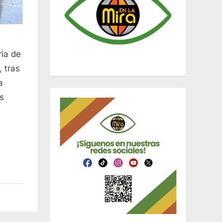
ría de
 tras
a
as