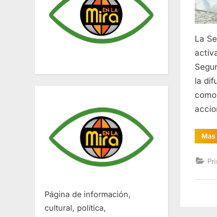
La Se
activ
Segur
la di
como 
accio
Mas 
Pr
Página de información,
cultural, política,