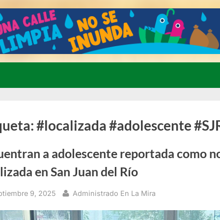
queta:
#localizada #adolescente #SJ
uentran a adolescente reportada como n
lizada en San Juan del Río
sted
By
ptiembre 9, 2025
Administrado En La Mira