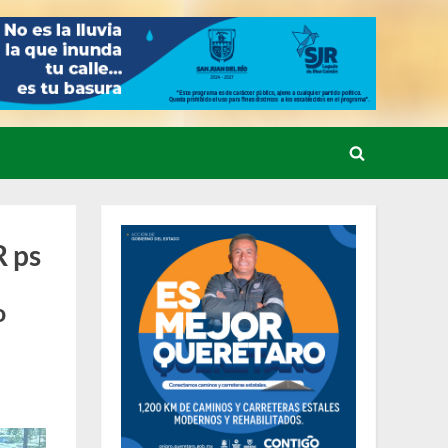
Toggle
search
form
R ps
o