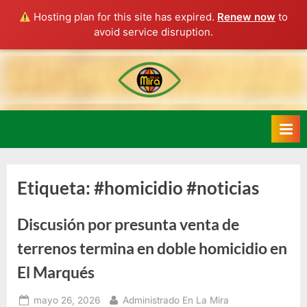
Hosting plan for this site has expired.
Renew now
to
avoid service disruption.
Skip
to
content
Etiqueta:
#homicidio #noticias
Discusión por presunta venta de
terrenos termina en doble homicidio en
El Marqués
Posted
By
mayo 26, 2026
Administrado En La Mira