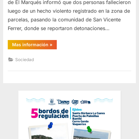
de El Marqués informó que dos personas fallecieron
luego de un hecho violento registrado en la zona de
parcelas, pasando la comunidad de San Vicente
Ferrer, donde se reportaron detonaciones…
“Discusión
Mas información
»
por
presunta
venta
Sociedad
de
terrenos
termina
en
doble
homicidio
en
El
Marqués”