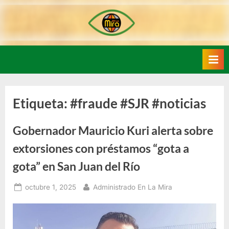
Skip
to
content
Etiqueta:
#fraude #SJR #noticias
Gobernador Mauricio Kuri alerta sobre
extorsiones con préstamos “gota a
gota” en San Juan del Río
Posted
By
octubre 1, 2025
Administrado En La Mira
on