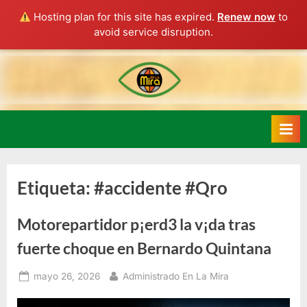
Hosting plan for this site has expired.
Renew now
to
avoid service disruption.
Skip
to
content
Etiqueta:
#accidente #Qro
Motorepartidor p¡erd3 la v¡da tras
fuerte choque en Bernardo Quintana
Posted
By
mayo 26, 2026
Administrado En La Mira
on