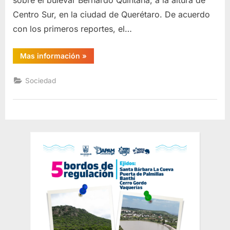
Centro Sur, en la ciudad de Querétaro. De acuerdo
con los primeros reportes, el…
“Motorepartidor
Mas información
»
p¡erd3
la
v¡da
Sociedad
tras
fuerte
choque
en
Bernardo
Quintana”